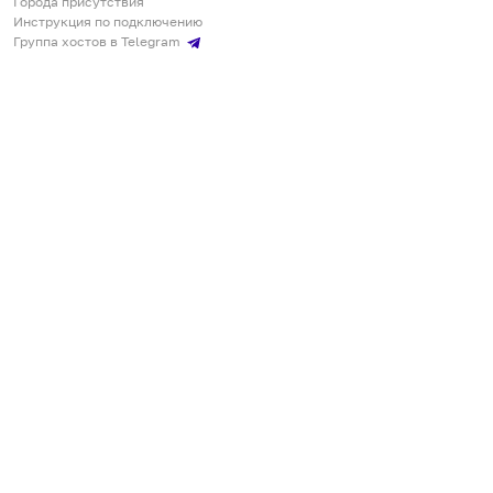
Города присутствия
Инструкция по подключению
Группа хостов в Telegram
Безопасные платежи
Мобильные приложения
Кукурента — платформа для самостоятельных путешествий
О сервисе
О команде
Партнёрам
Инвесторам
ООО "КУКУРЕНТА"
ИНН 7730302462, ОГРН 1237700220460
+7 967 555 00 24
,
qq@qqrenta.ru