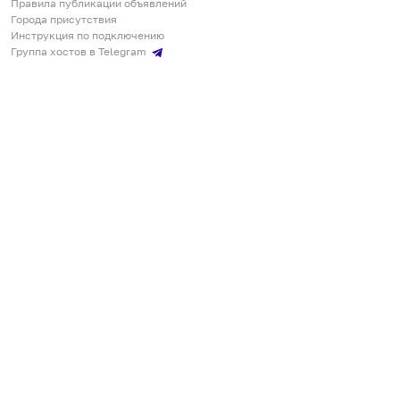
Правила публикации объявлений
Города присутствия
Инструкция по подключению
Группа хостов в Telegram
Безопасные платежи
Мобильные приложения
Кукурента — платформа для самостоятельных путешествий
О сервисе
О команде
Партнёрам
Инвесторам
ООО "КУКУРЕНТА"
ИНН 7730302462, ОГРН 1237700220460