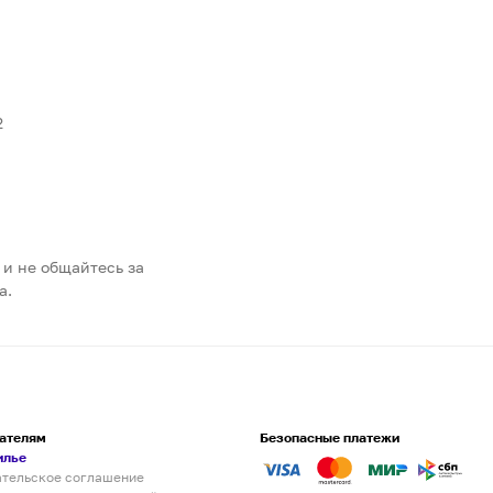
2
 и не общайтесь за
а.
ателям
Безопасные платежи
илье
ательское соглашение