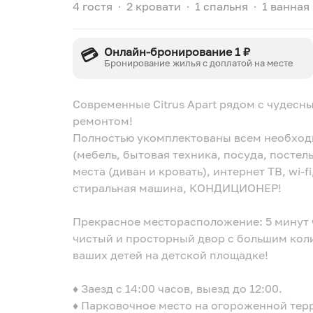
4 гостя
∙
2 кровати
∙
1 спальня
∙
1 ванная
💳
Онлайн-бронирование 1 ₽
Бронирование жилья с доплатой на месте
Современные Citrus Apart рядом с чудесн
ремонтом!
Пoлнocтью укомплeктованы всeм необхо
(мебeль, бытовая тeхникa, посуда, постель
места (диван и кровать), интернет ТB, wi-f
cтиральнaя мaшина, КОНДИЦИОНЕР!
Прекрасное месторасположение: 5 минут 
чистый и просторный двор с большим коли
ваших детей на детской площадке!
♦️ Заезд с 14:00 часов, выезд до 12:00.
♦️ Парковочное место на огороженной те