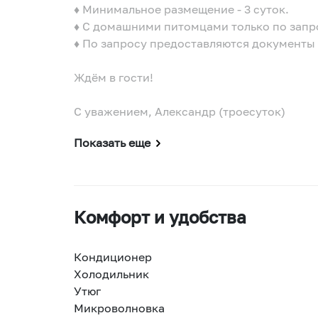
♦️ Минимальное размещение - 3 суток.
♦️ С домашними питомцами только по запр
♦️ По запросу предоставляются документы 
Ждём в гости!
С уважением, Александр (троесуток)
Показать еще
Комфорт и удобства
Кондиционер
Холодильник
Утюг
Микроволновка