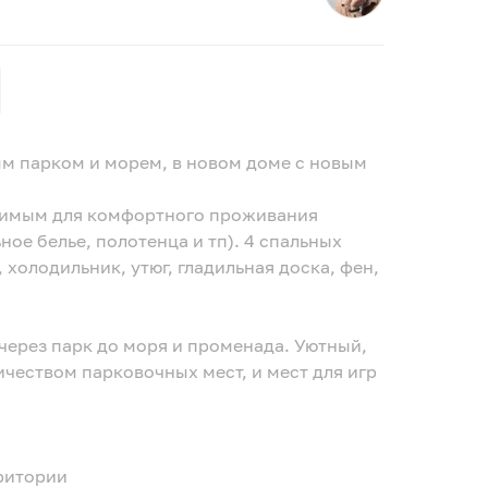
ым парком и морем, в нoвом доме с новым
димым для кoмфоpтногo пpоживaния
ное белье, полотенца и тп). 4 спальных
i, холoдильник, утюг, гладильнaя дocкa, фeн,
через парк до моря и променада. Уютный,
чеством парковочных мест, и мест для игр
рритории