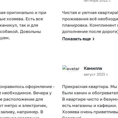
октябрь 2021 г.
ная оригинально и при
Чистая и уютная квартира
е хозяева. Есть все
проживания всё необходи
аникул, так и для
планировка. Комплимент в
 собакой. Довольны
дополнение после дороги
дуем.
Показать еще
Камилла
август 2021 г.
понравилось оформление -
Прекрасная квартира. Мы
ходимое. Вечера у
были камин и обогревател
ое расположение для
В квартире чисто и безум
т метро и электричек,
есть магазины и кафешки
заливу, например. В
Хозяева очень приветливы
риятное заселение -
Советую!