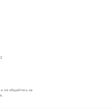
22
 и не общайтесь за
а.