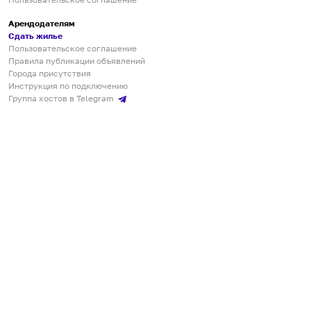
Арендодателям
Сдать жилье
Пользовательское соглашение
Правила публикации объявлений
Города присутствия
Инструкция по подключению
Группа хостов в Telegram
Безопасные платежи
Мобильные приложения
Кукурента — платформа для самостоятельных путешествий
О сервисе
О команде
Партнёрам
Инвесторам