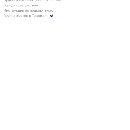
Города присутствия
Инструкция по подключению
Группа хостов в Telegram
Безопасные платежи
Мобильные приложения
Кукурента — платформа для самостоятельных путешествий
О сервисе
О команде
Партнёрам
Инвесторам
ООО "КУКУРЕНТА"
ИНН 7730302462, ОГРН 1237700220460