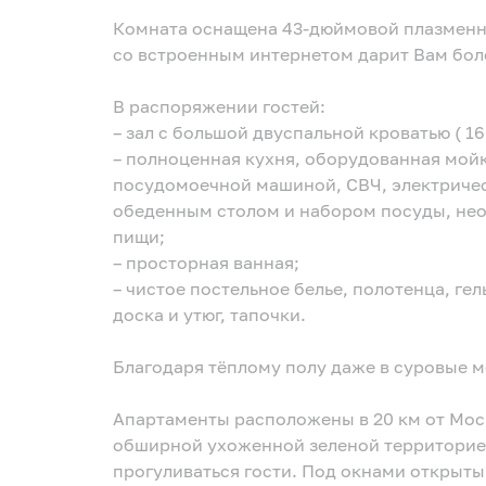
Комната оснащена 43-дюймовой плазменной па
со встроенным интернетом дарит Вам боле
В распоряжении гостей:
– зал с большой двуспальной кроватью ( 1
– полноценная кухня, оборудованная мой
посудомоечной машиной, СВЧ, электриче
обеденным столом и набором посуды, не
пищи;
– просторная ванная;
– чистое постельное белье, полотенца, гел
доска и утюг, тапочки.
Благодаря тёплому полу даже в суровые м
Апартаменты расположены в 20 км от Мос
обширной ухоженной зеленой территорией
прогуливаться гости. Под окнами открыты