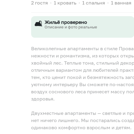
2 гостя
∙
1 кровать
∙
1 спальня
∙
1 ванная
🛋️
Жильё проверено
Описание и фото реальные
Великолепные апартаменты в стиле Прова
нежности и романтизма, из которых отк
хвойный лес. Теплые тона, стильный деко
отличным вариантом для любителей практ
тем, кто ценит покой и безмятежность за
уютному интерьеру Вы сможете по-настоя
воздух соснового леса принесет массу п
здоровья.
Двухместные апартаменты — светлые и про
нет ничего лишнего. Мы постарались созд
одинаково комфортно взрослым и детям.