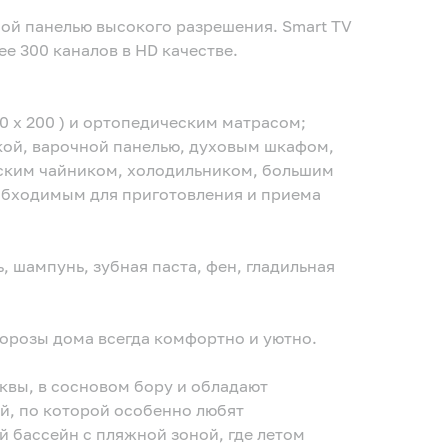
нелью высокого разрешения. Smart TV
е 300 каналов в HD качестве.
60 х 200 ) и ортопедическим матрасом;
кой, варочной панелью, духовым шкафом,
ским чайником, холодильником, большим
обходимым для приготовления и приема
ь, шампунь, зубная паста, фен, гладильная
орозы дома всегда комфортно и уютно.
квы, в сосновом бору и обладают
, по которой особенно любят
й бассейн с пляжной зоной, где летом