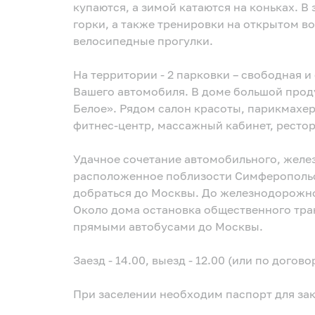
купаются, а зимой катаются на коньках. В
горки, а также тренировки на открытом во
велосипедные прогулки.
На территории - 2 парковки – свободная и 
Вашего автомобиля. В доме большой прод
Белое». Рядом салон красоты, парикмахерская, места для барбекю, спа-клуб и
фитнес-центр, массажный кабинет, ресто
Удачное сочетание автомобильного, желе
расположенное поблизости Симферопольс
добраться до Москвы. До железнодорожно
Около дома остановка общественного тра
прямыми автобусами до Москвы.
Заезд - 14.00, выезд - 12.00 (или по догов
При заселении необходим паспорт для за