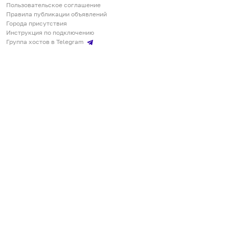
Пользовательское соглашение
Правила публикации объявлений
Города присутствия
Инструкция по подключению
Группа хостов в Telegram
Безопасные платежи
Мобильные приложения
Кукурента — платформа для самостоятельных путешествий
О сервисе
О команде
Партнёрам
Инвесторам