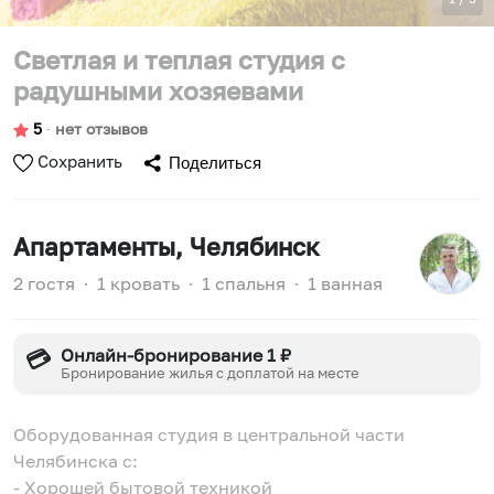
Cвeтлая и теплая студия с
радушными xoзяевaми
5
∙
нет отзывов
Сохранить
Поделиться
Апартаменты
, Челябинск
2 гостя
∙
1 кровать
∙
1 спальня
∙
1 ванная
Онлайн-бронирование 1 ₽
💳
Бронирование жилья с доплатой на месте
Оборудованная студия в центральной части
Челябинска с:
- Хорошей бытовой техникой