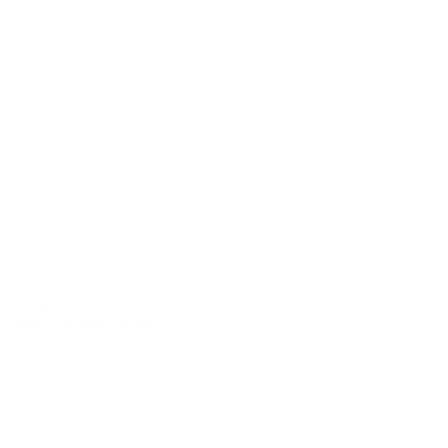
Гостям
Заявка на подбор жилья
Пользовательское соглашение гостя
Политика обработки персональных данных
Правила бронирования
Пользовательское соглашение
Арендодателям
Сдать жилье