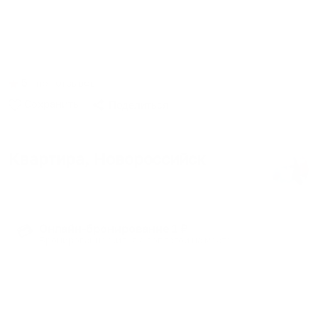
Центральный пляж, расположение
между двумя парками
5
∙
нет отзывов
Сохранить
Поделиться
Квартира
, Новороссийск
6 гостей
∙
3 кровати
∙
2 спальни
∙
1 ванная
Онлайн-бронирование 1 ₽
💳
Бронирование жилья с доплатой на месте
Отличная двухкомнатная квартира в 100 метрах от
городского пляжа, напротив пака Фрунзе.
Великолепный вид на город, парк, бухту и открытое