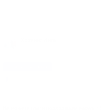
Хозяин
: Инга
Вступление в сообщество:
сентябрь
2022
Связаться с хозяином
В целях безопасности не переводите деньги и не
общайтесь за пределами сайта или приложения
Кукурента.
Не можете найти подходящий вариант?