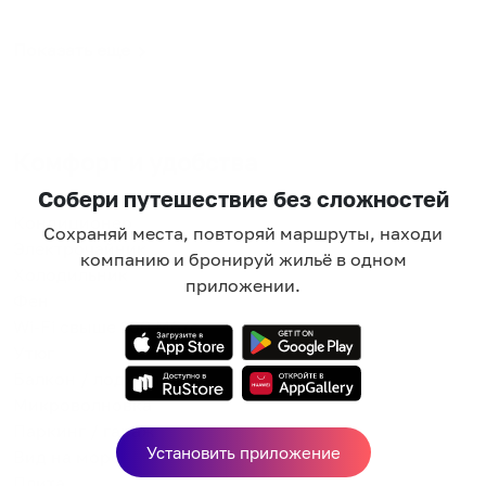
бесплатная и платная стоянки.
Показать еще
Комфорт и удобства
Собери путешествие без сложностей
Кондиционер
Сохраняй места, повторяй маршруты, находи
Электрочайник
компанию и бронируй жильё в одном
Холодильник
приложении.
Фен
Wi-Fi свыше 100 Мб/с
Утюг
Балкон / лоджия
Микроволновка
Паркинг / гараж
Установить приложение
Вид на море
Плита