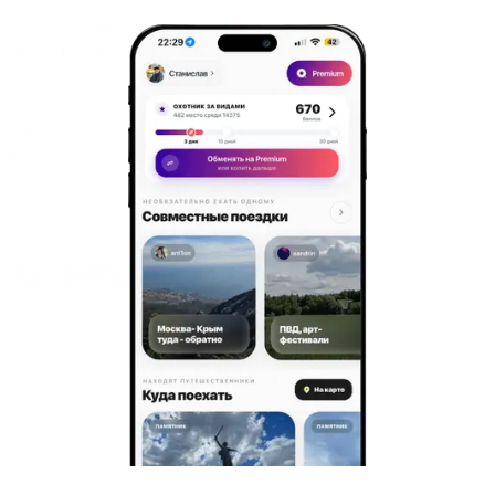
Посуда и принадлежности
Полотенца
Телевизор
Стиральная машина
Wi-Fi
Стол для работы
Где вы будете жить