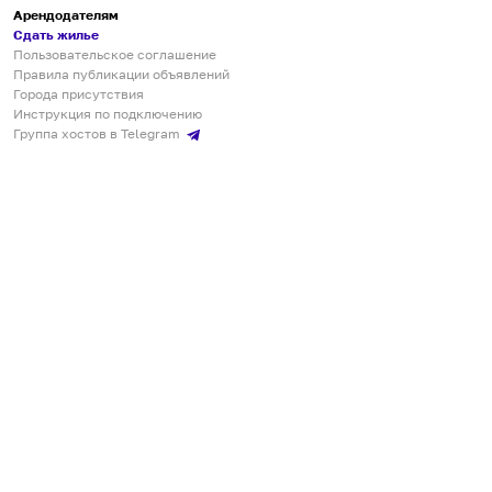
Арендодателям
Сдать жилье
Пользовательское соглашение
Правила публикации объявлений
Города присутствия
Инструкция по подключению
Группа хостов в Telegram
Безопасные платежи
Мобильные приложения
Кукурента — платформа для самостоятельных путешествий
О сервисе
О команде
Партнёрам
Инвесторам