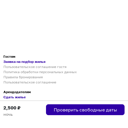
Гостям
Заявка на подбор жилья
Пользовательское соглашение гостя
Политика обработки персональных данных
Правила бронирования
Пользовательское соглашение
Арендодателям
Сдать жилье
Пользовательское соглашение
2,500
₽
Правила публикации объявлений
Проверить свободные даты
Города присутствия
ночь
Инструкция по подключению
Группа хостов в Telegram