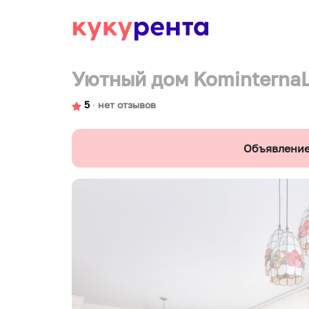
Уютный дом KominternaL
5
∙
нет отзывов
Объявление