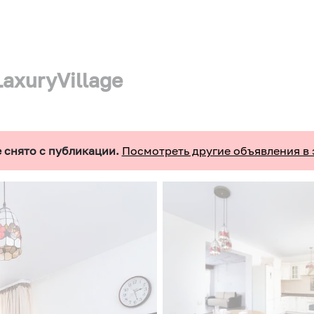
axuryVillage
 снято с публикации.
Посмотреть другие объявления в 