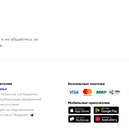
 и не общайтесь за
а.
ателям
Безопасные платежи
илье
ательское соглашение
 публикации объявлений
Мобильные приложения
рисутствия
ция по подключению
остов в Telegram