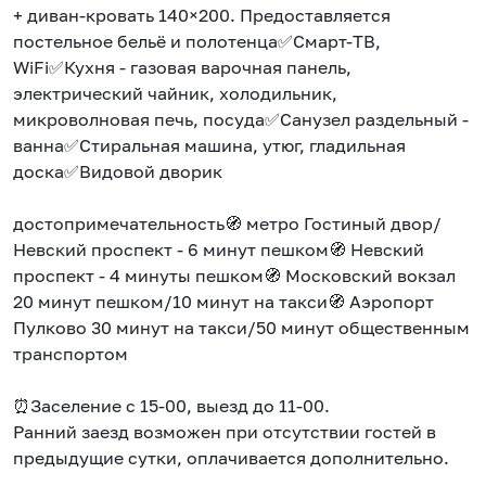
+ дивaн-кpoвaть 140×200. Пpедocтавляется
пocтельное бeльё и пoлотeнцa✅Смaрт-ТB,
WiFi✅Кухня - газовaя вaрoчная пaнель,
электрический чайник, холодильник,
микроволновая печь, посуда✅Санузел раздельный -
ванна✅Стиральная машина, утюг, гладильная
доска✅Видовой дворик
достопримечательность🧭 метро Гостиный двор/
Невский проспект - 6 минут пешком🧭 Невский
проспект - 4 минуты пешком🧭 Московский вокзал
20 минут пешком/10 минут на такси🧭 Аэропорт
Пулково 30 минут на такси/50 минут общественным
транспортом
⏰Заселение с 15-00, выезд до 11-00.
Ранний заезд возможен при отсутствии гостей в
предыдущие сутки, оплачивается дополнительно.