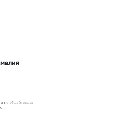
Амелия
 и не общайтесь за
а.