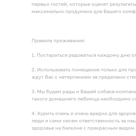
первых гостей, которые оценят результаты усилий нашего дизайнера : всё
максимально продумано для Ваше
Правила проживания:
1. Постараться радоваться каждому дню о
2. Использовать помещения только для проживания. все мероприятия и вечеринки
ждут Вас с нетерпением за пределами стен
3. Мы будем рады и Вашей собаке-компаньону. Возможность и условия проживания
такого домашнего любимца необходимо со
4. Курить очень и очень вредно для здоровья! Но мы понимаем, что все мы взрослые
люди и сами несем ответственность за на
здоровье на балконе с прекрасным видом 