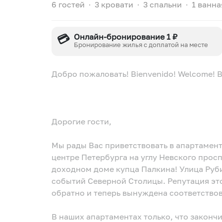
6 гостей
∙
3 кровати
∙
3 спальни
∙
1 ванна
💳
Онлайн-бронирование 1 ₽
Бронирование жилья с доплатой на месте
Добро пожаловать! Bienvenido! Welcome! Bien
Дорогие гости,
Мы рады Вас приветствовать в апартаментах 
центре Петербурга на углу Невского прос
доходном доме купца Палкина! Улица Руби
событий Северной Столицы. Репутация этого места облетела весь мир, вернулась
обратно и теперь вынуждена соответство
В наших апартаментах только, что законч