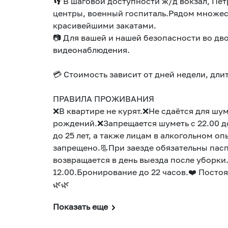
👣 В шаговой доступности ж/д вокзал, Пет
центры, военный госпиталь.Рядом множес
красивейшими закатами.
📷 Для вашей и нашей безопасности во дв
видеонаблюдения.
💳 Стоимость зависит от дней недели, дли
ПРАВИЛА ПРОЖИВАНИЯ
❌В квартире не курят.❌Не сдаётся для шу
рождений.❌Запрещается шуметь с 22.00 до 
до 25 лет, а также лицам в алкогольном 
запрещено.📃При заезде обязательны пасп
возвращается в день выезда после уборки
12.00.Бронирование до 22 часов.❤️ Посто
🌿🌿
Показать еще