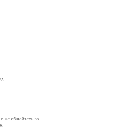
23
 и не общайтесь за
а.