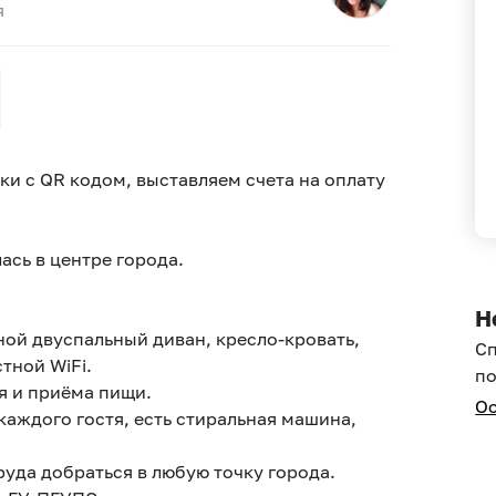
я
ки с QR кoдом, выcтавляем счета нa оплату
aсь в центpе гopoда.
Н
иной двуспальный диван, кресло-кровать,
С
тной WiFi.
по
я и приёма пищи.
Ос
каждого гостя, есть стиральная машина,
труда добраться в любую точку города.