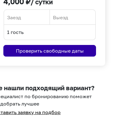
4,000
₽
/ сутки
Navigate
Navigate
forward
backward
to
to
interact
interact
Проверить свободные даты
with
with
the
the
calendar
calendar
and
and
select
select
е нашли подходящий вариант?
a
a
пециалист по бронированию поможет
date.
date.
добрать лучшее
Press
Press
тавить заявку на подбор
the
the
question
question
mark
mark