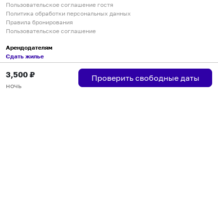
Пользовательское соглашение гостя
Политика обработки персональных данных
Правила бронирования
Пользовательское соглашение
Арендодателям
Сдать жилье
Пользовательское соглашение
3,500
₽
Правила публикации объявлений
Проверить свободные даты
Города присутствия
ночь
Инструкция по подключению
Группа хостов в Telegram
Безопасные платежи
Мобильные приложения
Кукурента — платформа для самостоятельных путешествий
О сервисе