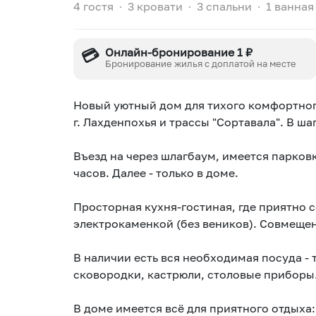
4 гостя
∙
3 кровати
∙
3 спальни
∙
1 ванная
💳
Онлайн-бронирование 1 ₽
Бронирование жилья с доплатой на месте
Новый уютный дом для тихого комфортного
г. Лахденпохья и трассы "Сортавала". В ш
Въезд на через шлагбаум, имеется парковк
часов. Далее - только в доме.
Просторная кухня-гостиная, где приятно с
электрокаменкой (без веников). Совмеще
В наличии есть вся необходимая посуда - 
сковородки, кастрюли, столовые приборы
В доме имеется всё для приятного отдыха