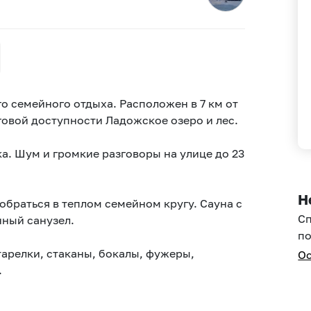
 семейного отдыха. Расположен в 7 км от
аговой доступности Ладожское озеро и лес.
а. Шум и громкие разговоры на улице до 23
Н
обраться в теплом семейном кругу. Сауна с
С
нный санузел.
по
тарелки, стаканы, бокалы, фужеры,
Ос
.
: