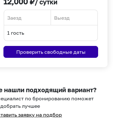
12,000
₽
/ сутки
Navigate
Navigate
forward
backward
to
to
interact
interact
Проверить свободные даты
with
with
the
the
calendar
calendar
and
and
select
select
е нашли подходящий вариант?
a
a
пециалист по бронированию поможет
date.
date.
добрать лучшее
Press
Press
тавить заявку на подбор
the
the
question
question
mark
mark