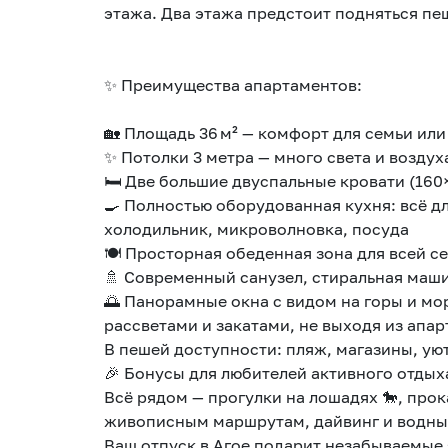
этажа. Два этажа предстоит подняться п
✨ Преимущества апартаментов:
🏡 Площадь 36 м² — комфорт для семьи ил
✨ Потолки 3 метра — много света и возду
🛏 Две большие двуспальные кровати (160
🍳 Полностью оборудованная кухня: всё д
холодильник, микроволновка, посуда
🍽 Просторная обеденная зона для всей с
🚿 Современный санузел, стиральная маши
🌅 Панорамные окна с видом на горы и м
рассветами и закатами, не выходя из апа
В пешей доступности: пляж, магазины, ую
🎉 Бонусы для любителей активного отдых
Всё рядом — прогулки на лошадях 🐎, прок
живописным маршрутам, дайвинг и водные развлечения для взрослых и детей 🏄‍♂️.
Ваш отпуск в Агое подарит незабываемые э