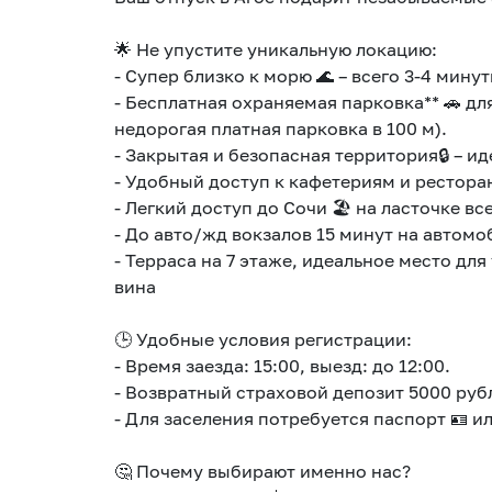
🌟 Не упустите уникальную локацию:
- Супер близко к морю 🌊 – всего 3-4 минут
- Бесплатная охраняемая парковка** 🚗 д
недорогая платная парковка в 100 м).
- Закрытая и безопасная территория🔒 – ид
- Удобный доступ к кафетериям и ресторан
- Легкий доступ до Сочи 🏖️ на ласточке все
- До авто/жд вокзалов 15 минут на автомо
- Терраса на 7 этаже, идеальное место дл
вина
🕒 Удобные условия регистрации:
- Время заезда: 15:00, выезд: до 12:00.
- Возвратный страховой депозит 5000 рубл
- Для заселения потребуется паспорт 🪪 и
🤔 Почему выбирают именно нас?