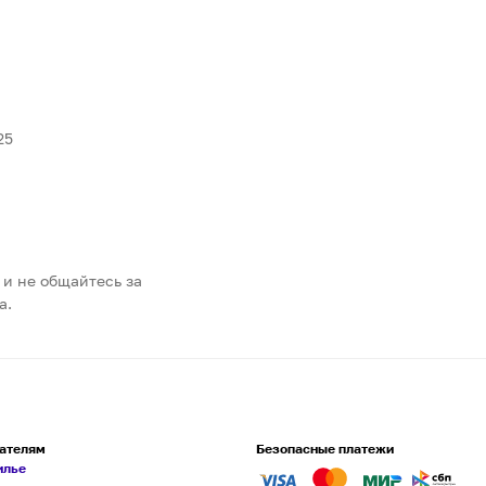
25
 и не общайтесь за
а.
ателям
Безопасные платежи
илье