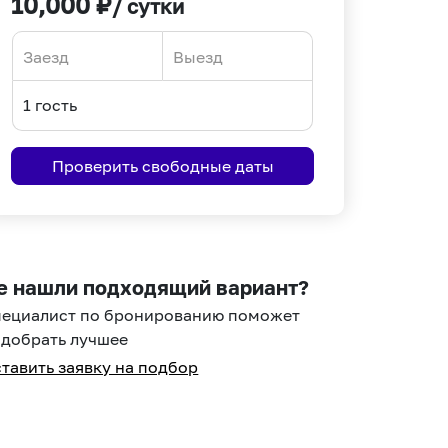
10,000
₽
/ сутки
Navigate
Navigate
forward
backward
to
to
interact
interact
Проверить свободные даты
with
with
the
the
calendar
calendar
and
and
select
select
е нашли подходящий вариант?
a
a
пециалист по бронированию поможет
date.
date.
добрать лучшее
Press
Press
тавить заявку на подбор
the
the
question
question
mark
mark