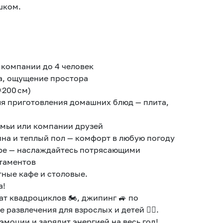
ешком.
и компании до 4 человек
ха, ощущение простора
×200 см)
ля приготовления домашних блюд — плита,
емьи или компании друзей
на и теплый пол — комфорт в любую погоду
оре — наслаждайтесь потрясающими
ртаментов
тные кафе и столовые.
а!
ат квадроциклов 🏍, джипинг 🚙 по
моции и зарядит энергией на весь год!