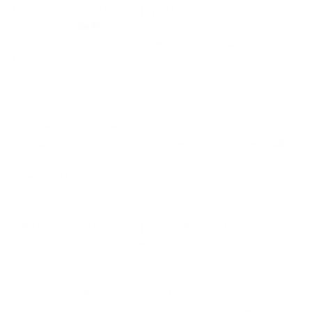
Добро пожаловать в мир уюта и любви —
ApartAmore! 🏡💖.
Посуточная аренда апартаментов в Сочи.
Доверительное управление — вы получаете
доход, а все остальное мы берем на себя.
Воплощение вашего идеального отпуска — наши
апартаменты в Сочи.
Создайте свои незабываемые моменты с нами! 🌊
🌞.
Бронируйте ваш идеальный отдых уже сегодня!
🌴✨.
Работаем с 2019 года: принято более 10.000
гостей, более 30 апартаментов в управлении, и
мы активно расширяемся.
Если вы приобрели недвижимость и хотите
получать доход без хлопот — напишите нам! Мы