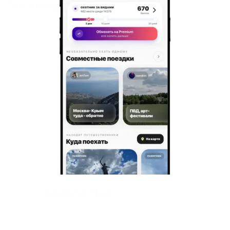
Где вы будете жить
Хозяин
: Яна
Вступление в сообщество:
май
2025