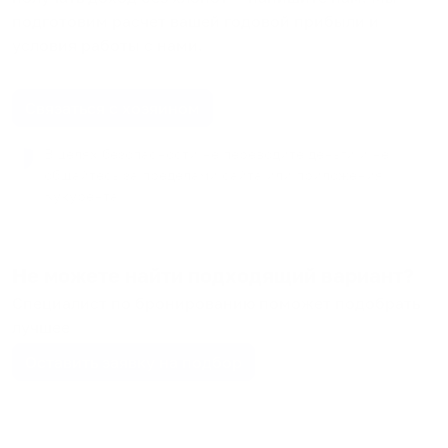
подготовим расчет вашей годовой прибыли и
условия работы с нами.
Связаться с хозяином
В целях безопасности не переводите деньги и не
общайтесь за пределами сайта или приложения
Кукурента.
Не можете найти подходящий вариант?
Специалист по бронированию поможет подобрать
лучшее
Оставить заявку на подбор