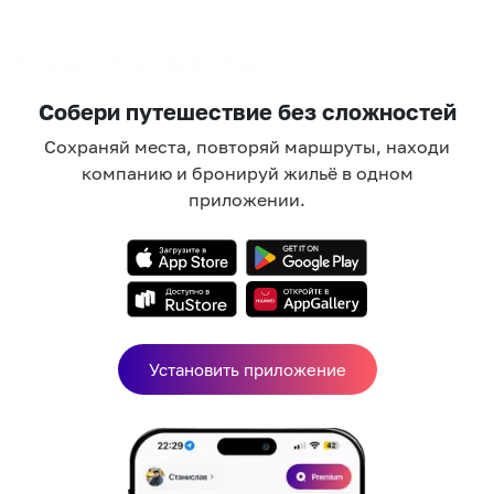
Комфорт и удобства
Собери путешествие без сложностей
Кондиционер
Сохраняй места, повторяй маршруты, находи
Электрочайник
компанию и бронируй жильё в одном
Холодильник
приложении.
Утюг
Балкон / лоджия
Плита
Посуда и принадлежности
Полотенца
Телевизор
Стиральная машина
Установить приложение
Wi-Fi