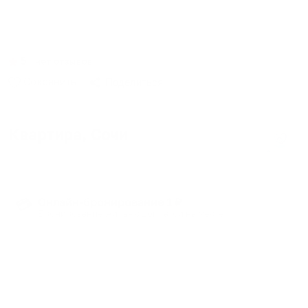
Студия с диваном и видом во двор
5
∙
нет отзывов
Сохранить
Поделиться
Квартира
, Сочи
2 гостя
∙
1 кровать
∙
1 спальня
∙
1 ванная
Онлайн-бронирование 1 ₽
💳
Бронирование жилья с доплатой на месте
Студия с диваном и кухней в новом ЖК Бизнес
Класса «Покровский Парк» в самом низу
микрорайона Светлана, вблизи с парком
Дендрарий, Сочинским цирком и центральной