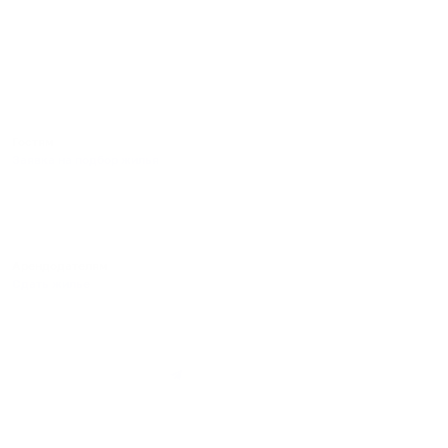
Гостям
Заявка на подбор жилья
Пользовательское соглашение гостя
Политика обработки персональных данных
Правила бронирования
Пользовательское соглашение
Арендодателям
Сдать жилье
Пользовательское соглашение
Правила публикации объявлений
Города присутствия
Инструкция по подключению
Группа хостов в Telegram
Безопасные платежи