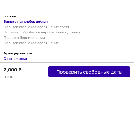
Гостям
Заявка на подбор жилья
Пользовательское соглашение гостя
Политика обработки персональных данных
Правила бронирования
Пользовательское соглашение
Арендодателям
Сдать жилье
Пользовательское соглашение
2,000
₽
Правила публикации объявлений
Проверить свободные даты
Города присутствия
ночь
Инструкция по подключению
Группа хостов в Telegram
Безопасные платежи
Мобильные приложения