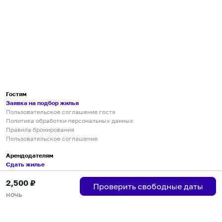
Гостям
Заявка на подбор жилья
Пользовательское соглашение гостя
Политика обработки персональных данных
Правила бронирования
Пользовательское соглашение
Арендодателям
Сдать жилье
Пользовательское соглашение
2,500
₽
Правила публикации объявлений
Проверить свободные даты
Города присутствия
ночь
Инструкция по подключению
Группа хостов в Telegram