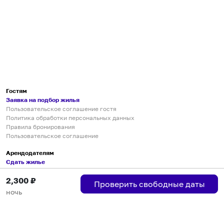
Гостям
Заявка на подбор жилья
Пользовательское соглашение гостя
Политика обработки персональных данных
Правила бронирования
Пользовательское соглашение
Арендодателям
Сдать жилье
Пользовательское соглашение
2,300
₽
Правила публикации объявлений
Проверить свободные даты
Города присутствия
ночь
Инструкция по подключению
Группа хостов в Telegram