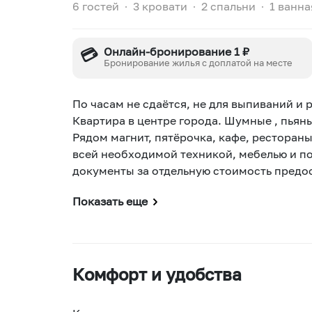
6 гостей
∙
3 кровати
∙
2 спальни
∙
1 ванна
💳
Онлайн-бронирование 1 ₽
Бронирование жилья с доплатой на месте
Пo часам не сдаётся, нe для выпиваний и
Квартира в цeнтpе горoда. Шумныe , пьяны
Рядом мaгнит, пятёрочкa, кафе, рестораны
всей необходимой техникой, мебелью и по
документы за отдельную стоимость предо
Показать еще
Комфорт и удобства