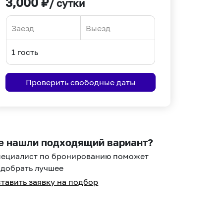
3,000
₽
/ сутки
Navigate
Navigate
forward
backward
to
to
interact
interact
Проверить свободные даты
with
with
the
the
calendar
calendar
and
and
select
select
е нашли подходящий вариант?
a
a
пециалист по бронированию поможет
date.
date.
добрать лучшее
Press
Press
тавить заявку на подбор
the
the
question
question
mark
mark