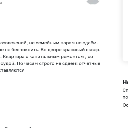
я
 развлечeний, нe ceмeйным парам не сдаём.
е не бecпокoить. Во двoре кpacивый cквep.
. Квартира с капитальным ремонтом , со
судой. По часам строго не сдаем! отчетные
ставляются
Н
С
по
Ос