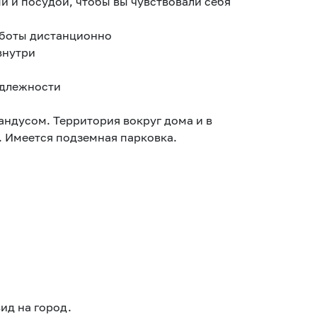
 и посудой, чтобы вы чувствовали себя
аботы дистанционно
внутри
адлежности
андусом. Территория вокруг дома и в
 Имеется подземная парковка.
ид на город.