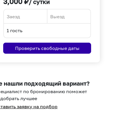
3,000
₽
/ сутки
Navigate
Navigate
forward
backward
to
to
interact
interact
Проверить свободные даты
with
with
the
the
calendar
calendar
and
and
select
select
е нашли подходящий вариант?
a
a
пециалист по бронированию поможет
date.
date.
добрать лучшее
Press
Press
тавить заявку на подбор
the
the
question
question
mark
mark