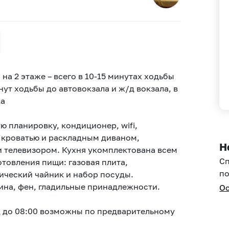
на 2 этаже – всего в 10-15 минутах ходьбы
ут ходьбы до автовокзала и ж/д вокзала, в
ка
 планировку, кондиционер, wifi,
 кроватью и раскладным диваном,
Н
 телевизором. Кухня укомплектована всем
С
товления пищи: газовая плита,
по
ический чайник и набор посуды.
Раздельный санузел, душ, стиральная машина, фен, гладильные принадлежности.
Ос
д до 08:00 возможны по предварительному