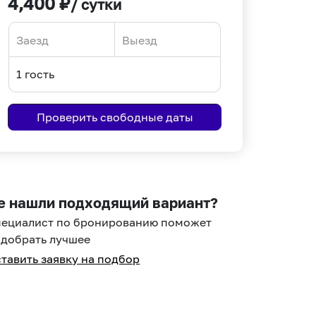
4,400
₽
/ сутки
Navigate
Navigate
forward
backward
to
to
interact
interact
Проверить свободные даты
with
with
the
the
calendar
calendar
and
and
select
select
е нашли подходящий вариант?
a
a
пециалист по бронированию поможет
date.
date.
добрать лучшее
Press
Press
тавить заявку на подбор
the
the
question
question
mark
mark