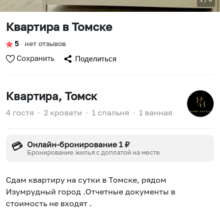
Квартира в Томске
5
∙
нет отзывов
Сохранить
Поделиться
Квартира
, Томск
4 гостя
∙
2 кровати
∙
1 спальня
∙
1 ванная
Онлайн-бронирование 1 ₽
💳
Бронирование жилья с доплатой на месте
Сдам квартиру на сутки в Томске, рядом
Изумрудный город .Отчетные документы в
стоимость не входят .