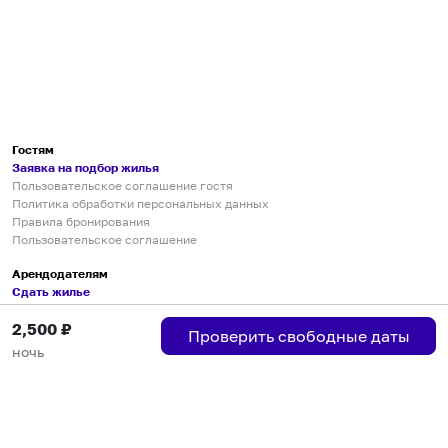
Гостям
Заявка на подбор жилья
Пользовательское соглашение гостя
Политика обработки персональных данных
Правила бронирования
Пользовательское соглашение
Арендодателям
Сдать жилье
Пользовательское соглашение
2,500
₽
Правила публикации объявлений
Проверить свободные даты
Города присутствия
ночь
Инструкция по подключению
Группа хостов в Telegram
Безопасные платежи