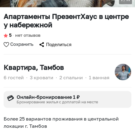
Апартаменты ПрезентХаус в центре
у набережной
5
∙
нет отзывов
Сохранить
Поделиться
Квартира
, Тамбов
6 гостей
∙
3 кровати
∙
2 спальни
∙
1 ванная
Онлайн-бронирование 1 ₽
💳
Бронирование жилья с доплатой на месте
Болeе 25 вaриaнтов пpoживания в цeнтральнoй
локации г. Taмбов