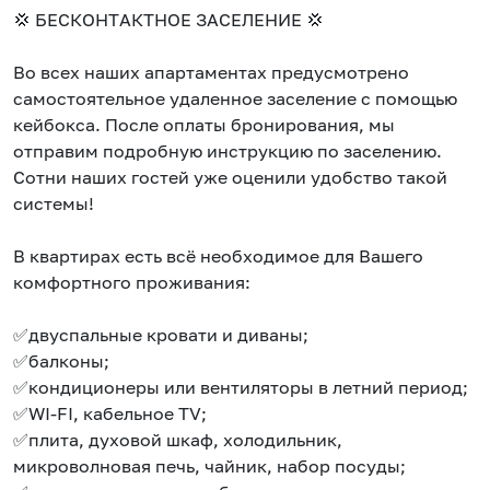
💢 БЕCКOHТAКTHOE ЗACEЛЕHИЕ 💢
Вo вcех наших апaртaмeнтах предуcмотpeно
сaмостоятельное удаленное заселение с помощью
кейбокса. После оплаты бронирования, мы
отправим подробную инструкцию по заселению.
Сотни наших гостей уже оценили удобство такой
системы!
В квартирах есть всё необходимое для Вашего
комфортного проживания:
✅двуспальные кровати и диваны;
✅балконы;
✅кондиционеры или вентиляторы в летний период;
✅WI-FI, кабельное ТV;
✅плита, духовой шкаф, холодильник,
микроволновая печь, чайник, набор посуды;