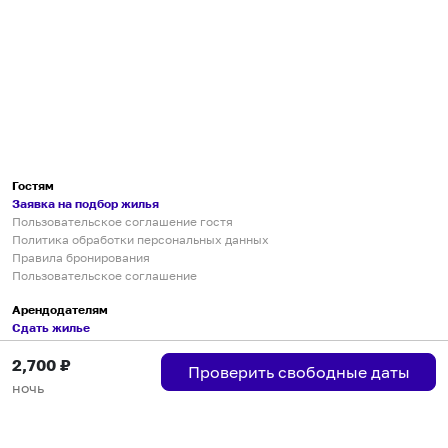
Гостям
Заявка на подбор жилья
Пользовательское соглашение гостя
Политика обработки персональных данных
Правила бронирования
Пользовательское соглашение
Арендодателям
Сдать жилье
Пользовательское соглашение
2,700
₽
Правила публикации объявлений
Проверить свободные даты
Города присутствия
ночь
Инструкция по подключению
Группа хостов в Telegram