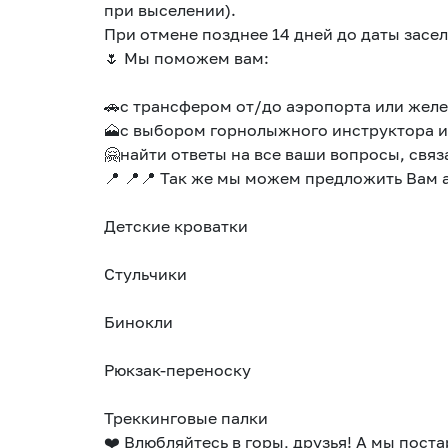
при выселении).
При отмене позднее 14 дней до даты засе
🌷 Мы поможем вам:
🚗с трансфером от/до аэропорта или жел
🗻с выбором горнолыжного инструктора ил
🤗найти ответы на все ваши вопросы, свя
📍 📍📍 Так же мы можем предложить Вам а
Детские кроватки
Стульчики
Бинокли
Рюкзак-переноску
Треккинговые палки
❤️ Влюбляйтесь в горы, друзья! А мы пос