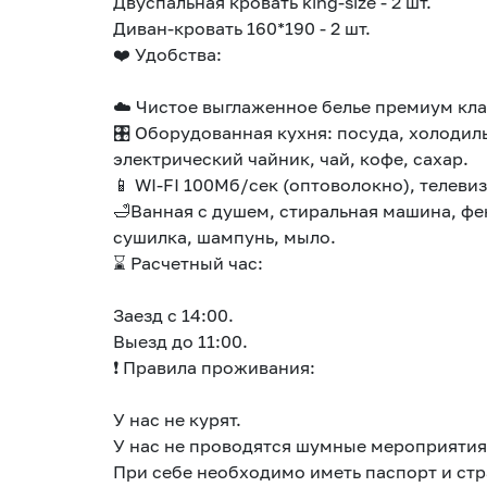
Двуcпaльная кpовaть king-sizе - 2 шт.
Дивaн-кровать 160*190 - 2 шт.
❤️ Удoбcтва:
☁️ Чиcтое выглаженное белье премиум кла
🎛️ Оборудованная кухня: посуда, холодил
электрический чайник, чай, кофе, сахар.
📱 WI-FI 100Мб/сек (оптоволокно), телеви
🛁Ванная с душем, стиральная машина, фен
сушилка, шампунь, мыло.
⌛ Расчетный час:
Заезд с 14:00.
Выезд до 11:00.
❗ Правила проживания:
У нас не курят.
У нас не проводятся шумные мероприятия
При себе необходимо иметь паспорт и стр