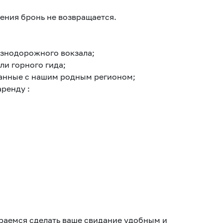
ления бронь не возвращается.
езнодорожного вокзала;
и горного гида;
занные с нашим родным регионом;
ренду :
тараемся сделать ваше свидание удобным и