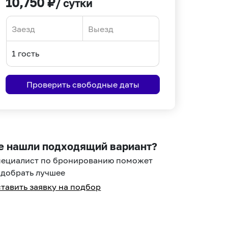
10,750
₽
/ сутки
Navigate
Navigate
forward
backward
to
to
interact
interact
Проверить свободные даты
with
with
the
the
calendar
calendar
and
and
select
select
е нашли подходящий вариант?
a
a
пециалист по бронированию поможет
date.
date.
добрать лучшее
Press
Press
тавить заявку на подбор
the
the
question
question
mark
mark