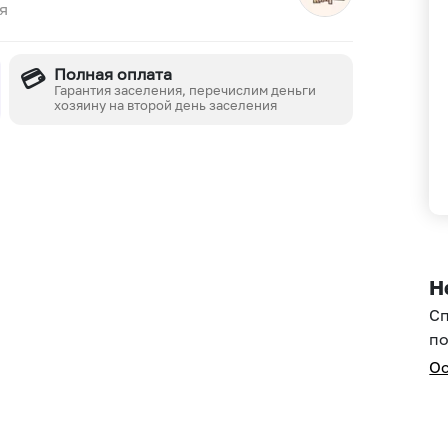
я
💳
Полная оплата
Гарантия заселения, перечислим деньги
хозяину на второй день заселения
Н
С
по
Ос