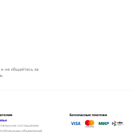
 и не общайтесь за
а.
ателям
Безопасные платежи
илье
ательское соглашение
 публикации объявлений