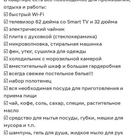
отдыха и работы:
☑️ быстрый Wi-Fi
☑️ телевизор 62 дюйма со Smаrt ТV и 32 дюйма
☑️ электрический чайник
☑️ плита с духовкой (стеклокерамика)
☑️ микроволновка, стиральная машинка
☑️ фен, утюг, сушилка для одежды
☑️ холодильник с морозильной камерой
☑️ вместительный шкаф и большая гардеробная
☑️ всегда свежее постельное белье!!!
☑️ набор полотенец
☑️ вся необходимая посуда для приготовления и
приема пищи
☑️ чай, кофе, соль, сахар, специи, растительное
масло
☑️ средство для мытья посуды, губки, мешки для
мусора и т.п.
☑️ шампунь, гель для душа, жидкое мыло для рук