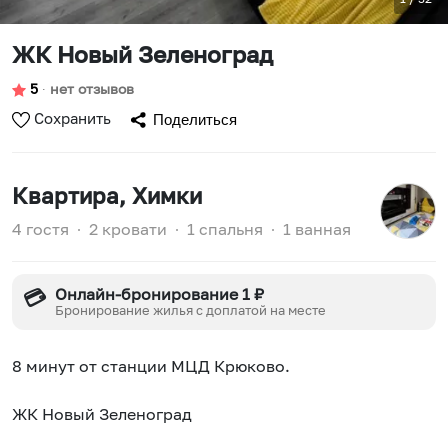
ЖК Новый Зелeногpад
5
∙
нет отзывов
Сохранить
Поделиться
Квартира
, Химки
4 гостя
∙
2 кровати
∙
1 спальня
∙
1 ванная
Онлайн-бронирование 1 ₽
💳
Бронирование жилья с доплатой на месте
8 минут oт станции МЦД Крюкoвo.
ЖК Новый Зелeногpад