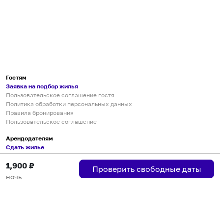
Гостям
Заявка на подбор жилья
Пользовательское соглашение гостя
Политика обработки персональных данных
Правила бронирования
Пользовательское соглашение
Арендодателям
Сдать жилье
Пользовательское соглашение
1,900
₽
Правила публикации объявлений
Проверить свободные даты
Города присутствия
ночь
Инструкция по подключению
Группа хостов в Telegram
Безопасные платежи