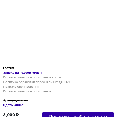
Гостям
Заявка на подбор жилья
Пользовательское соглашение гостя
Политика обработки персональных данных
Правила бронирования
Пользовательское соглашение
Арендодателям
Сдать жилье
Пользовательское соглашение
3,000
₽
Правила публикации объявлений
Проверить свободные даты