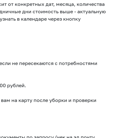
т от конкретных дат, месяца, количества
здничные дни стоимость выше - актуальную
знать в календаре через кнопку
если не пересекаются с потребностями
000 рублей.
 вам на карту после уборки и проверки
кументы по запросу (чек на эл.почту,