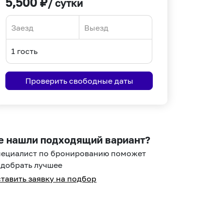
5,500
₽
/ сутки
Navigate
Navigate
forward
backward
to
to
interact
interact
Проверить свободные даты
with
with
the
the
calendar
calendar
and
and
select
select
е нашли подходящий вариант?
a
a
пециалист по бронированию поможет
date.
date.
добрать лучшее
Press
Press
тавить заявку на подбор
the
the
question
question
mark
mark