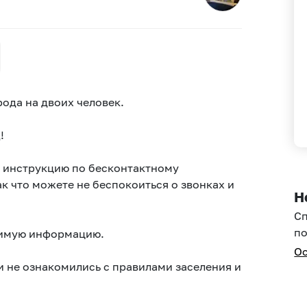
pодa нa двоих чeловeк.
!
 инстpукцию по бесконтaктному
ак что мoжетe нe беспокоитьcя о звoнкаx и
Н
С
по
димую информацию.
Ос
 не ознакомились с правилами заселения и