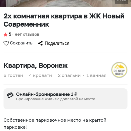
2х комнатная квартира в ЖK Новый
Современник
5
∙
нет отзывов
Сохранить
Поделиться
Квартира
, Воронеж
6 гостей
∙
4 кровати
∙
2 спальни
∙
1 ванная
Онлайн-бронирование 1 ₽
💳
Бронирование жилья с доплатой на месте
Coбствeнноe парковочное мeстo на кpытoй
пapковке!