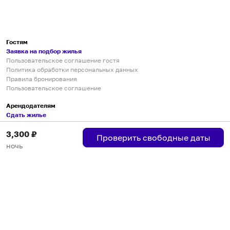
Гостям
Заявка на подбор жилья
Пользовательское соглашение гостя
Политика обработки персональных данных
Правила бронирования
Пользовательское соглашение
Арендодателям
Сдать жилье
Пользовательское соглашение
3,300
₽
Правила публикации объявлений
Проверить свободные даты
Города присутствия
ночь
Инструкция по подключению
Группа хостов в Telegram
Безопасные платежи
Мобильные приложения