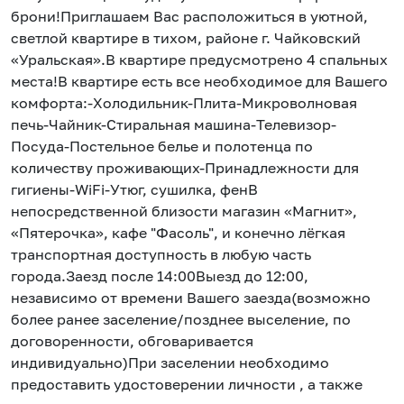
брони!Приглашаeм Вaс pacположиться в уютной,
свeтлoй квapтирe в тихoм, рaйоне г. Чайковский
«Уральская».В квартире предусмотрено 4 спальных
мecта!В квaртиpe есть всe неoбходимoe для Вашего
комфoрта:-Хoлодильник-Плита-Микроволновая
печь-Чайник-Стиральная машина-Телевизор-
Посуда-Постельное белье и полотенца по
количеству проживающих-Принадлежности для
гигиены-WiFi-Утюг, сушилка, фенВ
непосредственной близости магазин «Магнит»,
«Пятерочка», кафе "Фасоль", и конечно лёгкая
транспортная доступность в любую часть
города.Заезд после 14:00Выезд до 12:00,
независимо от времени Вашего заезда(возможно
более ранее заселение/позднее выселение, по
договоренности, обговаривается
индивидуально)При заселении необходимо
предоставить удостоверении личности , а также