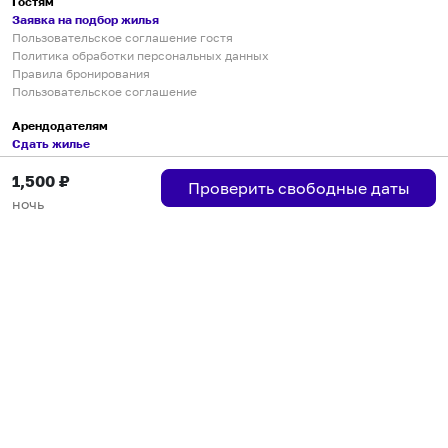
Гостям
Заявка на подбор жилья
Пользовательское соглашение гостя
Политика обработки персональных данных
Правила бронирования
Пользовательское соглашение
Арендодателям
Сдать жилье
Пользовательское соглашение
1,500
₽
Правила публикации объявлений
Проверить свободные даты
Города присутствия
ночь
Инструкция по подключению
Группа хостов в Telegram
Безопасные платежи
Мобильные приложения
Кукурента — платформа для самостоятельных путешествий