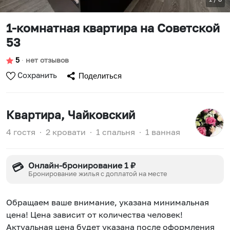
1-комнатная квартира на Советской
53
5
∙
нет отзывов
Сохранить
Поделиться
Квартира
, Чайковский
4 гостя
∙
2 кровати
∙
1 спальня
∙
1 ванная
Онлайн-бронирование 1 ₽
💳
Бронирование жилья с доплатой на месте
Обращаем ваше внимание, указана минимальная
цена! Цена зависит от количества человек!
Актуальная цена будет указана после оформления