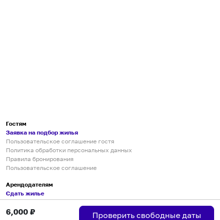
Гостям
Заявка на подбор жилья
Пользовательское соглашение гостя
Политика обработки персональных данных
Правила бронирования
Пользовательское соглашение
Арендодателям
Сдать жилье
Пользовательское соглашение
6,000
₽
Правила публикации объявлений
Проверить свободные даты
Города присутствия