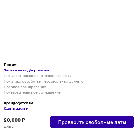
Гостям
Заявка на подбор жилья
Пользовательское соглашение гостя
Политика обработки персональных данных
Правила бронирования
Пользовательское соглашение
Арендодателям
Сдать жилье
Пользовательское соглашение
20,000
₽
Правила публикации объявлений
Проверить свободные даты
Города присутствия
ночь
Инструкция по подключению
Группа хостов в Telegram