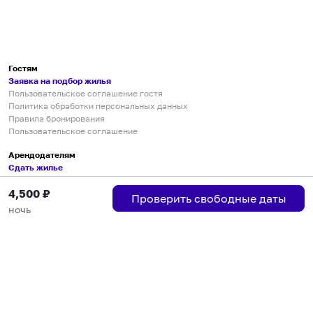
Гостям
Заявка на подбор жилья
Пользовательское соглашение гостя
Политика обработки персональных данных
Правила бронирования
Пользовательское соглашение
Арендодателям
Сдать жилье
Пользовательское соглашение
4,500
₽
Правила публикации объявлений
Проверить свободные даты
Города присутствия
ночь
Инструкция по подключению
Группа хостов в Telegram
Безопасные платежи
Мобильные приложения