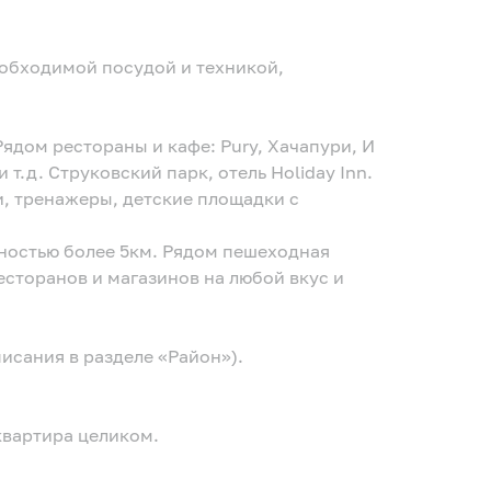
еобходимой посудой и техникой,
ядом рестораны и кафе: Pury, Хачапури, И
и т.д. Струковский парк, отель Holiday Inn.
, тренажеры, детские площадки с
ностью более 5км. Рядом пешеходная
есторанов и магазинов на любой вкус и
сания в разделе «Район»).
квартира целиком.