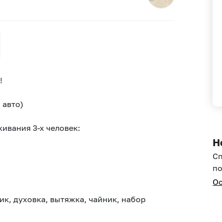
!
 авто)
ивания 3-х человек:
Н
С
по
Ос
ник, духовка, вытяжка, чайник, набор