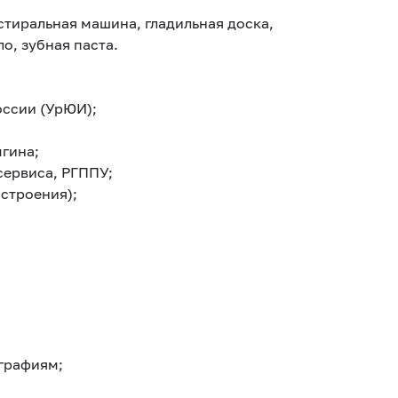
 стиральная машина, гладильная доска,
о, зубная паста.
оссии (УрЮИ);
ыгина;
сервиса, РГППУ;
строения);
ографиям;