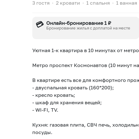
3 гостя
∙
2 кровати
∙
1 спальня
∙
1 ванная
💳
Онлайн-бронирование 1 ₽
Бронирование жилья с доплатой на месте
Уютная 1-к квартира в 10 минутах от метро
Метро проспект Космонавтов (10 минут на
В квартире есть все для комфортного прож
- двуспальная кровать (160*200);
- кресло кровать;
- шкаф для хранения вещей;
- WI-FI, ТV.
Кухня: газовая плита, СВЧ печь, холодиль
посуды.