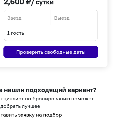
2,600
₽
/ сутки
Navigate
Navigate
forward
backward
to
to
interact
interact
Проверить свободные даты
with
with
the
the
calendar
calendar
and
and
select
select
е нашли подходящий вариант?
a
a
пециалист по бронированию поможет
date.
date.
добрать лучшее
Press
Press
тавить заявку на подбор
the
the
question
question
mark
mark