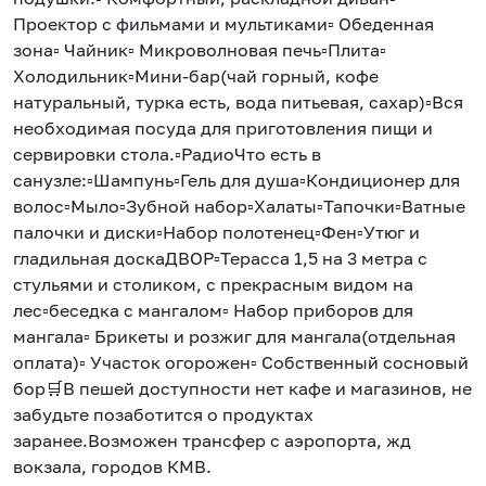
Проектор с фильмами и мультиками▫️ Обеденная
зона▫️ Чайник▫️ Микроволновая печь▫️Плита▫️
Холодильник▫️Мини-бар(чай горный, кофе
натуральный, турка есть, вода питьевая, сахар)▫️Вся
необходимая посуда для приготовления пищи и
сервировки стола.▫️РадиоЧто есть в
санузле:▫️Шампунь▫️Гель для душа▫️Кондиционер для
волос▫️Мыло▫️Зубной набор▫️Халаты▫️Тапочки▫️Ватные
палочки и диски▫️Набор полотенец▫️Фен▫️Утюг и
гладильная доскаДВОР▫️Терасса 1,5 на 3 метра с
стульями и столиком, с прекрасным видом на
лес▫️беседка с мангалом▫️ Набор приборов для
мангала▫️ Брикеты и розжиг для мангала(отдельная
оплата)▫️ Участок огорожен▫️ Собственный сосновый
бор🛒В пешей доступности нет кафе и магазинов, не
забудьте позаботится о продуктах
заранее.Возможен трансфер с аэропорта, жд
вокзала, городов КМВ.