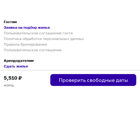
Гостям
Заявка на подбор жилья
Пользовательское соглашение гостя
Политика обработки персональных данных
Правила бронирования
Пользовательское соглашение
Арендодателям
Сдать жилье
Пользовательское соглашение
5,510
₽
Правила публикации объявлений
Проверить свободные даты
Города присутствия
ночь
Инструкция по подключению
Группа хостов в Telegram
Безопасные платежи
Мобильные приложения