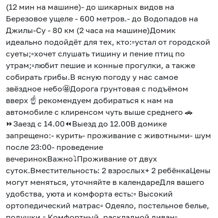
(12 мин на машине)- до шикарных видов на
Березовое ущеле - 600 метров.- до Водопадов на
Джилы-Су - 80 км (2 часа на машине)Домик
идеально подойдёт для тех, кто:▫️устал от городской
суеты;▫️хочет слушать тишину и пение птиц по
утрам;▫️любит пешие и конные прогулки, а также
собирать грибы.В ясную погоду у нас самое
звёздное небо🤩Дорога грунтовая с подъёмом
вверх ☝️ рекомендуем добираться к нам на
автомобиле с клиренсом чуть выше среднего 🚗
⏩Заезд с 14.00⏪Выезд до 12.00В домике
запрещено:- курить- проживание с животными- шум
после 23:00- проведение
вечеринокВажно⤵️Проживание от двух
суток.Вместительность: 2 взрослых+ 2 ребёнкаЦены
могут меняться, уточняйте в календареДля вашего
удобства, уюта и комфорта есть:▫️ Высокий
ортопедический матрас▫️ Одеяло, постельное белье,
подушки.▫️ Комфортный, раскладной диван▫️