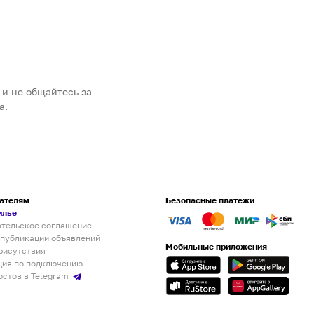
 и не общайтесь за
а.
ателям
Безопасные платежи
илье
ательское соглашение
 публикации объявлений
Мобильные приложения
рисутствия
ция по подключению
остов в Telegram