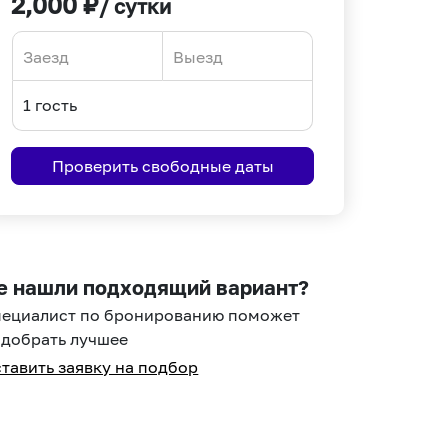
2,000
₽
/ сутки
Navigate
Navigate
forward
backward
to
to
interact
interact
Проверить свободные даты
with
with
the
the
calendar
calendar
and
and
select
select
е нашли подходящий вариант?
a
a
пециалист по бронированию поможет
date.
date.
добрать лучшее
Press
Press
тавить заявку на подбор
the
the
question
question
mark
mark