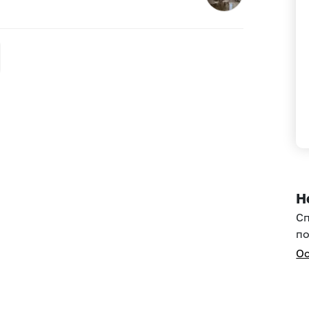
Н
С
по
Ос