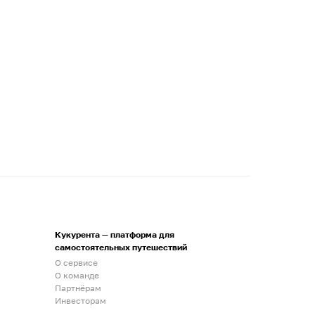
Кукурента — платформа для
самостоятельных путешествий
О сервисе
О команде
Партнёрам
Инвесторам