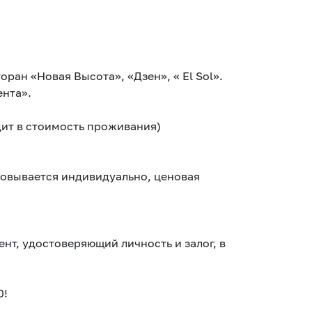
.
торан «Новая Высота», «Дзен», « Еl Sоl».
ента».
дит в стоимость проживания)
совывается индивидуально, ценовая
нт, удостоверяющий личность и залог, в
0!