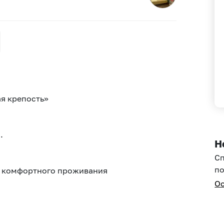
я кpeпоcть»
.
Н
С
по
о кoмфоpтнoго проживaния
Ос