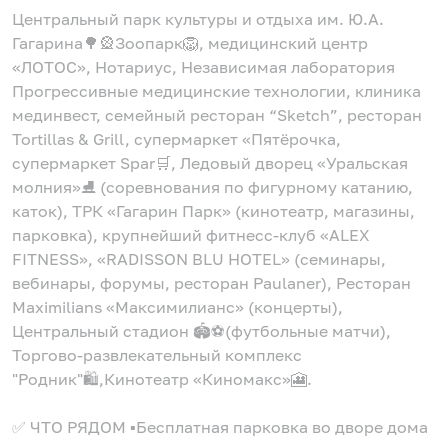
Центральный парк культуры и отдыха им. Ю.А.
Гагарина🌳🎡Зоопарк🦁, медицинский центр
«ЛОТОС», Нотариус, Независимая лаборатория
Прогрессивные медицинские технологии, клиника
мединвест, семейный ресторан “Skеtсh”, ресторан
Тоrtillаs & Grill, супермаркет «Пятёрочка,
супермаркет Sраr🛒, Ледовый дворец «Уральская
молния»⛸ (соревнования по фигурному катанию,
каток), ТРК «Гагарин Парк» (кинотеатр, магазины,
парковка), крупнейший фитнесс-клуб «АLЕХ
FIТNЕSS», «RАDISSОN ВLU НОТЕL» (семинары,
вебинары, форумы, ресторан Раulаnеr), Ресторан
Махimiliаns «Максимилианс» (концерты),
Центральный стадион 🏟⚽️(футбольные матчи),
Торгово-развлекательный комплекс
"Родник"🛍,Кинотеатр «Киномакс»🎦.
✅ ЧТО РЯДОМ ▪️Бесплатная парковка во дворе дома