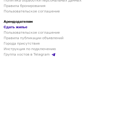
Политика обработки персональных данных
Правила бронирования
Пользовательское соглашение
Арендодателям
Сдать жилье
Пользовательское соглашение
Правила публикации объявлений
Города присутствия
Инструкция по подключению
Группа хостов в Telegram
Безопасные платежи
Мобильные приложения
Кукурента — платформа для самостоятельных путешествий
О сервисе
О команде