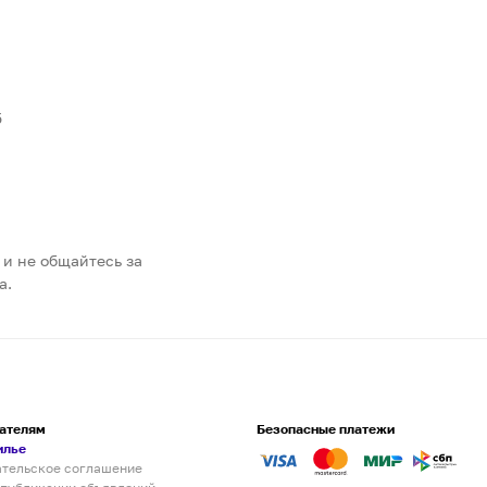
5
 и не общайтесь за
а.
ателям
Безопасные платежи
илье
ательское соглашение