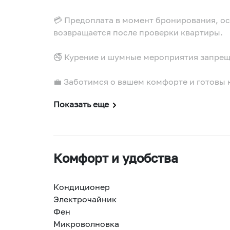
💳 Предоплата в момент бронирования, ост
возвращается после проверки квартиры.
🚭 Курение и шумные мероприятия запре
💼 Заботимся о вашем комфорте и готовы к
Показать еще
Комфорт и удобства
Кондиционер
Электрочайник
Фен
Микроволновка