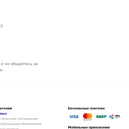
23
 и не общайтесь за
а.
ателям
Безопасные платежи
илье
ательское соглашение
 публикации объявлений
Мобильные приложения
рисутствия