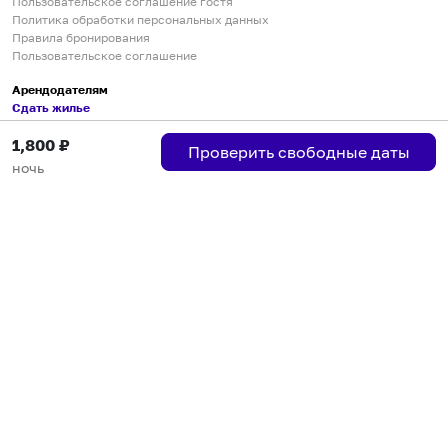
Пользовательское соглашение гостя
Политика обработки персональных данных
Правила бронирования
Пользовательское соглашение
Арендодателям
Сдать жилье
Пользовательское соглашение
1,800
₽
Правила публикации объявлений
Проверить свободные даты
Города присутствия
ночь
Инструкция по подключению
Группа хостов в Telegram
Безопасные платежи
Мобильные приложения
Кукурента — платформа для самостоятельных путешествий
О сервисе