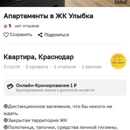
Апартаменты в ЖК Улыбка
5
∙
нет отзывов
Сохранить
Поделиться
Квартира
, Краснодар
3 гостя
∙
2 кровати
∙
1 спальня
∙
1 ванная
Онлайн-бронирование 1 ₽
💳
Бронирование жилья с доплатой на месте
🟢Дистанционное заселение, что бы никого не
ждать.
🟢Закрытая территория ЖК
🟢Полотенца, тапочки, средства личной гигиены.