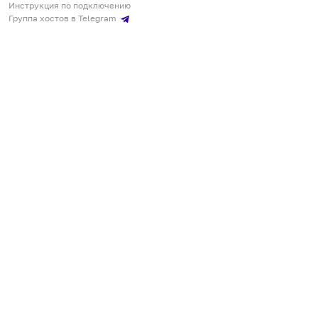
Инструкция по подключению
Группа хостов в Telegram
Безопасные платежи
Мобильные приложения
Кукурента — платформа для самостоятельных путешествий
О сервисе
О команде
Партнёрам
Инвесторам
ООО "КУКУРЕНТА"
ИНН 7730302462, ОГРН 1237700220460
+7 967 555 00 24
,
qq@qqrenta.ru